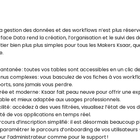
la gestion des données et des workflows n’est plus réserv
rface Data rend la création, l’organisation et le suivi des
ier bien plus plus simples pour tous les Makers Ksaar, que
e.
tantanée : toutes vos tables sont accessibles en un clic d
enus complexes : vous basculez de vos fiches à vos workfl
ports, sans jamais vous perdre.
rée et moderne : Ksaar fait peau neuve pour offrir une ex
réable et mieux adaptée aux usages professionnels.
ilité : accédez à des vues filtrées, visualisez l’état de vos
ivité de vos applications en temps réel.
ours d’inscription simplifié : il est désormais beaucoup pl
paramétrer le parcours d’onboarding de vos utilisateurs 
r l’administrateur comme pour le support !