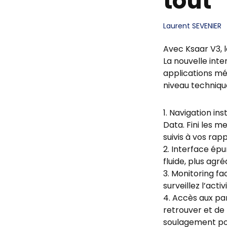
tout
Laurent SEVENIER
Avec Ksaar V3, 
La nouvelle inte
applications mét
niveau techniqu
Navigation ins
Data. Fini les m
suivis à vos rap
Interface épu
fluide, plus ag
Monitoring fac
surveillez l’act
Accès aux parc
retrouver et de 
soulagement pou