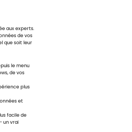
ée aux experts.
 données de vos
l que soit leur
epuis le menu
ows, de vos
périence plus
 données et
us facile de
– un vrai