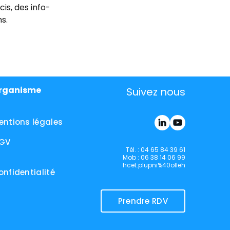
is, des info-
s.
rganisme
Suivez nous
entions légales
GV
Tél. : 04 65 84 39 61
Mob : 06 38 14 06 99
hcet.plupni%40olleh
onfidentialité
Prendre RDV