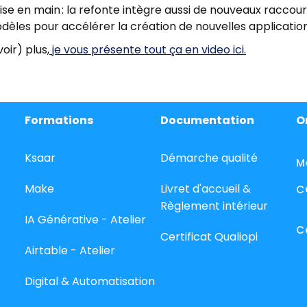
se en main : la refonte intègre aussi de nouveaux raccourc
dèles pour accélérer la création de nouvelles application
oir) plus,
je vous présente tout ça en video ici.
Formations
Documentation
O
Ksaar
Démarche qualité
M
Make
Livret d'accueil &
C
Règlement intérieur
IA Générative - Atelier
C
Certificat Qualiopi
Airtable - Atelier
Digital & Automatisation