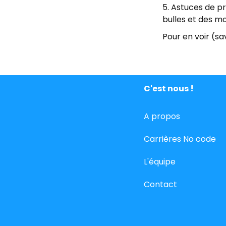
Astuces de pri
bulles et des mo
Pour en voir (sav
C'est nous !
A propos
Carrières No code
L'équipe
Contact